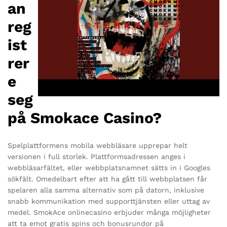
an
reg
ist
rer
e
seg
på Smokace Casino?
Spelplattformens mobila webbläsare upprepar helt
versionen i full storlek. Plattformsadressen anges i
webbläsarfältet, eller webbplatsnamnet sätts in i Googles
sökfält. Omedelbart efter att ha gått till webbplatsen får
spelaren alla samma alternativ som på datorn, inklusive
snabb kommunikation med supporttjänsten eller uttag av
medel. SmokAce onlinecasino erbjuder många möjligheter
att ta emot gratis spins och bonusrundor på