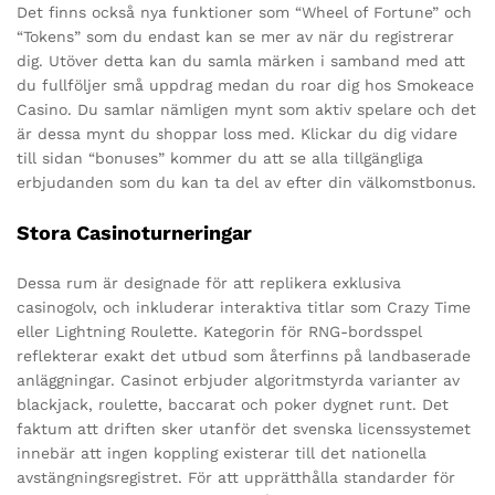
Det finns också nya funktioner som “Wheel of Fortune” och
“Tokens” som du endast kan se mer av när du registrerar
dig. Utöver detta kan du samla märken i samband med att
du fullföljer små uppdrag medan du roar dig hos Smokeace
Casino. Du samlar nämligen mynt som aktiv spelare och det
är dessa mynt du shoppar loss med. Klickar du dig vidare
till sidan “bonuses” kommer du att se alla tillgängliga
erbjudanden som du kan ta del av efter din välkomstbonus.
Stora Casinoturneringar
Dessa rum är designade för att replikera exklusiva
casinogolv, och inkluderar interaktiva titlar som Crazy Time
eller Lightning Roulette. Kategorin för RNG-bordsspel
reflekterar exakt det utbud som återfinns på landbaserade
anläggningar. Casinot erbjuder algoritmstyrda varianter av
blackjack, roulette, baccarat och poker dygnet runt. Det
faktum att driften sker utanför det svenska licenssystemet
innebär att ingen koppling existerar till det nationella
avstängningsregistret. För att upprätthålla standarder för