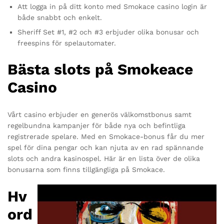
Att logga in på ditt konto med Smokace casino login är
både snabbt och enkelt.
Sheriff Set #1, #2 och #3 erbjuder olika bonusar och
freespins för spelautomater.
Bästa slots på Smokeace
Casino
Vårt casino erbjuder en generös välkomstbonus samt
regelbundna kampanjer för både nya och befintliga
registrerade spelare. Med en Smokace-bonus får du mer
spel för dina pengar och kan njuta av en rad spännande
slots och andra kasinospel. Här är en lista över de olika
bonusarna som finns tillgängliga på Smokace.
Hv
ord