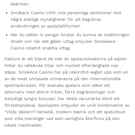
skärmen.
Smokace Casino inför inte personliga sanktioner mot
några statliga myndigheter för att begränsa
användningen av spelplattformen.
När du sätter in pengar brukar du kunna se insättningen
direkt och när det gäller uttag erbjuder Smokeace
Casino relativt snabba uttag.
Faktum är att bland de mer än spelautomaterna på sajten
hittar du välkända titlar och mycket efterlängtade nya
släpp. SmokAce Casino har på rekordtid seglat upp som en
av de mest omtalade utmanarna på den internationella
spelmarknaden. För svenska spelare som söker ett
alternativ med större frihet, färre begränsningar och
betydligt tyngre bonusar, har detta varumärke blivit ett
förstahandsval. Spelsajten erbjuder en unik kombination av
”Vilda Västern”-tematik, modern teknik och ett spelutbud
som vida överstiger vad som vanligtvis återfinns på den
lokala marknaden.