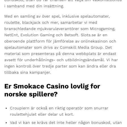
i samband med din insättning.
Med en samling av över spel, inklusive spelautomater,
roulette, blackjack och mer, samarbetar vi med
branschledande mjukvaruleverantörer som Microgaming,
NetEnt, Evolution Gaming och Betsoft. Slots.se är en
oberoende plattform för jämförelse av onlinekasinon och
spelautomater som drivs av Comskill Media Group. Det
material som presenteras på denna webbplats är endast
avsett för underhållnings- och utbildningsändamål. Vi har
ingen kontroll över tredje parter som kan ändra eller dra
tillbaka sina kampanjer.
Er Smokace Casino lovlig for
norske spillere?
Croupiern är också en riktig operatör som snurrar
roulettehjulet eller delar ut kort.
Vad vi kan se krävs det inte heller någon bonuskod, utan