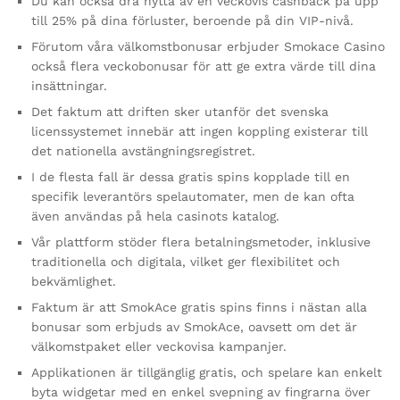
Du kan också dra nytta av en veckovis cashback på upp
till 25% på dina förluster, beroende på din VIP-nivå.
Förutom våra välkomstbonusar erbjuder Smokace Casino
också flera veckobonusar för att ge extra värde till dina
insättningar.
Det faktum att driften sker utanför det svenska
licenssystemet innebär att ingen koppling existerar till
det nationella avstängningsregistret.
I de flesta fall är dessa gratis spins kopplade till en
specifik leverantörs spelautomater, men de kan ofta
även användas på hela casinots katalog.
Vår plattform stöder flera betalningsmetoder, inklusive
traditionella och digitala, vilket ger flexibilitet och
bekvämlighet.
Faktum är att SmokAce gratis spins finns i nästan alla
bonusar som erbjuds av SmokAce, oavsett om det är
välkomstpaket eller veckovisa kampanjer.
Applikationen är tillgänglig gratis, och spelare kan enkelt
byta widgetar med en enkel svepning av fingrarna över