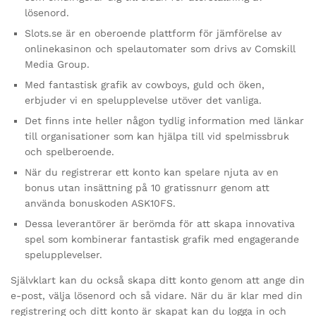
lösenord.
Slots.se är en oberoende plattform för jämförelse av
onlinekasinon och spelautomater som drivs av Comskill
Media Group.
Med fantastisk grafik av cowboys, guld och öken,
erbjuder vi en spelupplevelse utöver det vanliga.
Det finns inte heller någon tydlig information med länkar
till organisationer som kan hjälpa till vid spelmissbruk
och spelberoende.
När du registrerar ett konto kan spelare njuta av en
bonus utan insättning på 10 gratissnurr genom att
använda bonuskoden ASK10FS.
Dessa leverantörer är berömda för att skapa innovativa
spel som kombinerar fantastisk grafik med engagerande
spelupplevelser.
Självklart kan du också skapa ditt konto genom att ange din
e-post, välja lösenord och så vidare. När du är klar med din
registrering och ditt konto är skapat kan du logga in och