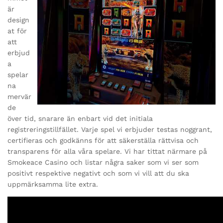
är
design
at för
att
erbjud
a
spelar
na
mervär
de
över tid, snarare än enbart vid det initiala
registreringstillfället. Varje spel vi erbjuder testas noggrant,
certifieras och godkänns för att säkerställa rättvisa och
transparens för alla våra spelare. Vi har tittat närmare på
Smokeace Casino och listar några saker som vi ser som
positivt respektive negativt och som vi vill att du ska
uppmärksamma lite extra.