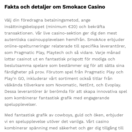
Fakta och detaljer om Smokace Casino
Välj din föredragna betalningsmetod, ange
insättningsbeloppet (minimum €20) och bekräfta
transaktionen. Vår live casino-sektion ger dig den mest
autentiska casinoupplevelsen hemifrån. SmokAce erbjuder
online-spelturneringar relaterade till specifika leverantörer,
som Pragmatic Play, Playtech och så vidare. Varje månad
lottar casinot ut en fantastisk prispott för modiga och
beslutsamma spelare som bestämmer sig för att sätta sina
färdigheter på prov. Förutom spel från Pragmatic Play och
Play’n GO, inkluderar vårt sortiment också titlar från
välkända tillverkare som Novomatic, NetEnt, och Evoplay.
Dessa leverantörer är berömda för att skapa innovativa spel
som kombinerar fantastisk grafik med engagerande
spelupplevelser.
Med fantastisk grafik av cowboys, guld och öken, erbjuder
vi en spelupplevelse utöver det vanliga. Vårt casino
kombinerar spänning med säkerhet och ger dig tillgång till