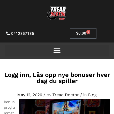
0
$
0.00
0412357135
Logg inn, Lås opp nye bonuser hver
dag du spiller
May 12, 2026
/
by
Tread Doctor
/
in
Blog
Bonus
progra
mmet