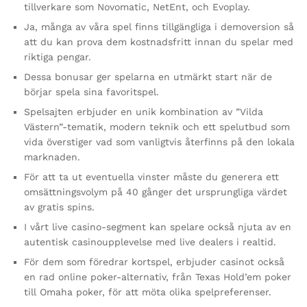
tillverkare som Novomatic, NetEnt, och Evoplay.
Ja, många av våra spel finns tillgängliga i demoversion så
att du kan prova dem kostnadsfritt innan du spelar med
riktiga pengar.
Dessa bonusar ger spelarna en utmärkt start när de
börjar spela sina favoritspel.
Spelsajten erbjuder en unik kombination av ”Vilda
Västern”-tematik, modern teknik och ett spelutbud som
vida överstiger vad som vanligtvis återfinns på den lokala
marknaden.
För att ta ut eventuella vinster måste du generera ett
omsättningsvolym på 40 gånger det ursprungliga värdet
av gratis spins.
I vårt live casino-segment kan spelare också njuta av en
autentisk casinoupplevelse med live dealers i realtid.
För dem som föredrar kortspel, erbjuder casinot också
en rad online poker-alternativ, från Texas Hold’em poker
till Omaha poker, för att möta olika spelpreferenser.