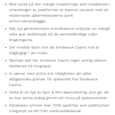
Med tanke på den mängd investeringar som investerats i
utvecklingen av plattformen är kasinot utrustat med de
modernaste säkerhetskoderna samt
antivirusbrandväggar.
Alla nya generationens onlinekasinon erbjuder en mängd
olika spel dedikerade till de oemotståndliga Lotto-
dragningarna.
Det innebär dock inte att Smokeace Casino inte är
tillgängligt i din mobil.
Tekniskt sett har SmokAce Casino ingen verklig sektion
dedikerad till bingospel.
Vi saknar med andra ord möjligheten att sätta
obligatoriska gränser för spelandet hos Smokeace
Casino.
Detta är en typ av Spin & Win-kasinotävling, som gör att
du kan samla poäng genom att vinna på spelautomater.
Databasen rymmer över 7000 speltitlar som plattformen
integrerat via API från marknadsledande