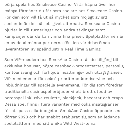
börja spela hos Smokeace Casino. Vi är häpna över hur
många förmåner du får som spelare hos Smokeace Casino.
För den som vill få ut så mycket som möjligt av sitt
spelande är det här ett givet alternativ. Smokeace Casino
bjuder in till turneringar och andra tävlingar samt
kampanjer där du kan vinna fina priser. Spelplattformen är
en av de allmänna partnerna för den världsberömda
leverantören av spelindustrin Real Time Gaming.
Som VIP-medlem hos SmokAce Casino får du tillgång till
exklusiva bonusar, högre cashback-procentsatser, personlig
kontoansvarig och förhöjda insättnings- och uttagsgränser.
VIP-medlemmar får också prioriterad kundservice och
inbjudningar till speciella evenemang. För dig som föredrar
traditionella casinospel erbjuder vi ett brett utbud av
bordsspel inklusive roulette, blackjack, baccarat och craps.
Dessa spel finns i flera varianter med olika insatsgränser
för att passa alla budgetar. SmokAce Casino öppnade sina
dörrar 2023 och har snabbt etablerat sig som en ledande
spelplattform med sitt unika Wild West-tema.