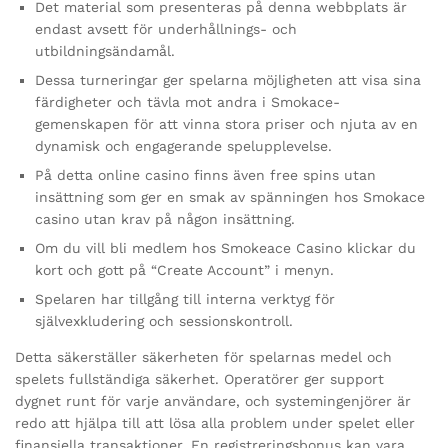
Det material som presenteras på denna webbplats är
endast avsett för underhållnings- och
utbildningsändamål.
Dessa turneringar ger spelarna möjligheten att visa sina
färdigheter och tävla mot andra i Smokace-
gemenskapen för att vinna stora priser och njuta av en
dynamisk och engagerande spelupplevelse.
På detta online casino finns även free spins utan
insättning som ger en smak av spänningen hos Smokace
casino utan krav på någon insättning.
Om du vill bli medlem hos Smokeace Casino klickar du
kort och gott på “Create Account” i menyn.
Spelaren har tillgång till interna verktyg för
självexkludering och sessionskontroll.
Detta säkerställer säkerheten för spelarnas medel och
spelets fullständiga säkerhet. Operatörer ger support
dygnet runt för varje användare, och systemingenjörer är
redo att hjälpa till att lösa alla problem under spelet eller
finansiella transaktioner. En registreringsbonus kan vara