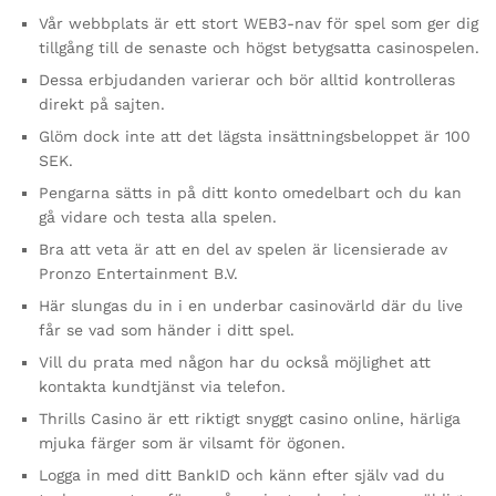
Vår webbplats är ett stort WEB3-nav för spel som ger dig
tillgång till de senaste och högst betygsatta casinospelen.
Dessa erbjudanden varierar och bör alltid kontrolleras
direkt på sajten.
Glöm dock inte att det lägsta insättningsbeloppet är 100
SEK.
Pengarna sätts in på ditt konto omedelbart och du kan
gå vidare och testa alla spelen.
Bra att veta är att en del av spelen är licensierade av
Pronzo Entertainment B.V.
Här slungas du in i en underbar casinovärld där du live
får se vad som händer i ditt spel.
Vill du prata med någon har du också möjlighet att
kontakta kundtjänst via telefon.
Thrills Casino är ett riktigt snyggt casino online, härliga
mjuka färger som är vilsamt för ögonen.
Logga in med ditt BankID och känn efter själv vad du