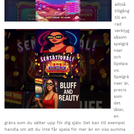
alltså
tillgång
till en
rad
verktyg
såsom
spelgrä
nser
och
Spelpa
us.
Spelgrä
nser är,
precis
som
det
låter,
en
gräns som du sätter upp för dig själv. Det kan till exempel
handla om att du inte får spela för mer än en viss summa