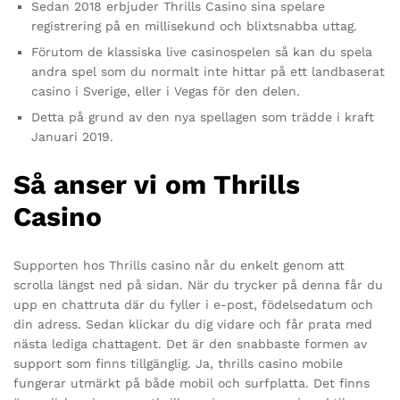
Sedan 2018 erbjuder Thrills Casino sina spelare
registrering på en millisekund och blixtsnabba uttag.
Förutom de klassiska live casinospelen så kan du spela
andra spel som du normalt inte hittar på ett landbaserat
casino i Sverige, eller i Vegas för den delen.
Detta på grund av den nya spellagen som trädde i kraft
Januari 2019.
Så anser vi om Thrills
Casino
Supporten hos Thrills casino når du enkelt genom att
scrolla längst ned på sidan. När du trycker på denna får du
upp en chattruta där du fyller i e-post, födelsedatum och
din adress. Sedan klickar du dig vidare och får prata med
nästa lediga chattagent. Det är den snabbaste formen av
support som finns tillgänglig. Ja, thrills casino mobile
fungerar utmärkt på både mobil och surfplatta. Det finns