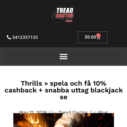
0
$
0.00
0412357135
Thrills » spela och få 10%
cashback + snabba uttag blackjack
se
May 12, 2026
/
by
Tread Doctor
/
in
Blog