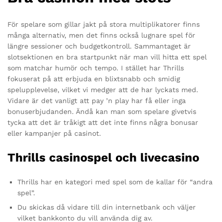
För spelare som gillar jakt på stora multiplikatorer finns
många alternativ, men det finns också lugnare spel för
längre sessioner och budgetkontroll. Sammantaget är
slotsektionen en bra startpunkt när man vill hitta ett spel
som matchar humör och tempo. I stället har Thrills
fokuserat på att erbjuda en blixtsnabb och smidig
spelupplevelse, vilket vi medger att de har lyckats med.
Vidare är det vanligt att pay ’n play har få eller inga
bonuserbjudanden. Ändå kan man som spelare givetvis
tycka att det är tråkigt att det inte finns några bonusar
eller kampanjer på casinot.
Thrills casinospel och livecasino
Thrills har en kategori med spel som de kallar för “andra
spel”.
Du skickas då vidare till din internetbank och väljer
vilket bankkonto du vill använda dig av.