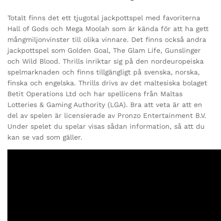
Totalt finns det ett tjugotal jackpottspel med favoriterna
Hall of Gods och Mega Moolah som är kända för att ha gett
mångmiljonvinster till olika vinnare. Det finns också andra
jackpottspel som Golden Goal, The Glam Life, Gunslinger
och Wild Blood. Thrills inriktar sig på den nordeuropeiska
spelmarknaden och finns tillgängligt på svenska, norska,
finska och engelska. Thrills drivs av det maltesiska bolaget
Betit Operations Ltd och har spellicens från Maltas
Lotteries & Gaming Authority (LGA). Bra att veta är att en
del av spelen är licensierade av Pronzo Entertainment B.V.
Under spelet du spelar visas sådan information, så att du
kan se vad som gäller.