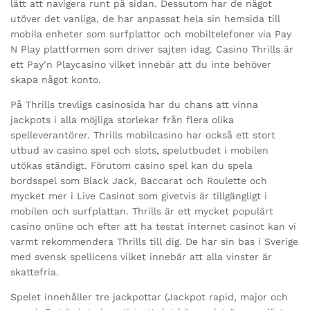
lätt att navigera runt på sidan. Dessutom har de något
utöver det vanliga, de har anpassat hela sin hemsida till
mobila enheter som surfplattor och mobiltelefoner via Pay
N Play plattformen som driver sajten idag. Casino Thrills är
ett Pay’n Playcasino vilket innebär att du inte behöver
skapa något konto.
På Thrills trevligs casinosida har du chans att vinna
jackpots i alla möjliga storlekar från flera olika
spelleverantörer. Thrills mobilcasino har också ett stort
utbud av casino spel och slots, spelutbudet i mobilen
utökas ständigt. Förutom casino spel kan du spela
bordsspel som Black Jack, Baccarat och Roulette och
mycket mer i Live Casinot som givetvis är tillgängligt i
mobilen och surfplattan. Thrills är ett mycket populärt
casino online och efter att ha testat internet casinot kan vi
varmt rekommendera Thrills till dig. De har sin bas i Sverige
med svensk spellicens vilket innebär att alla vinster är
skattefria.
Spelet innehåller tre jackpottar (Jackpot rapid, major och