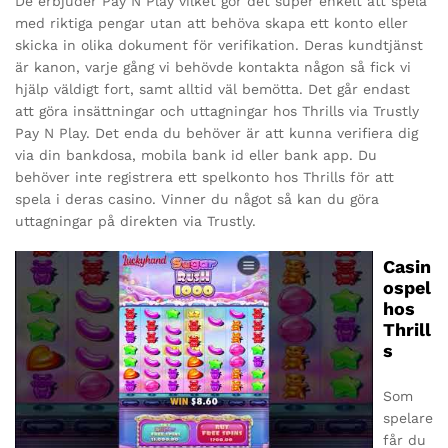
De erbjuder Pay N Play vilket gör det super enkelt att spela
med riktiga pengar utan att behöva skapa ett konto eller
skicka in olika dokument för verifikation. Deras kundtjänst
är kanon, varje gång vi behövde kontakta någon så fick vi
hjälp väldigt fort, samt alltid väl bemötta. Det går endast
att göra insättningar och uttagningar hos Thrills via Trustly
Pay N Play. Det enda du behöver är att kunna verifiera dig
via din bankdosa, mobila bank id eller bank app. Du
behöver inte registrera ett spelkonto hos Thrills för att
spela i deras casino. Vinner du något så kan du göra
uttagningar på direkten via Trustly.
Casin
ospel
hos
Thrill
s
Som
spelare
får du