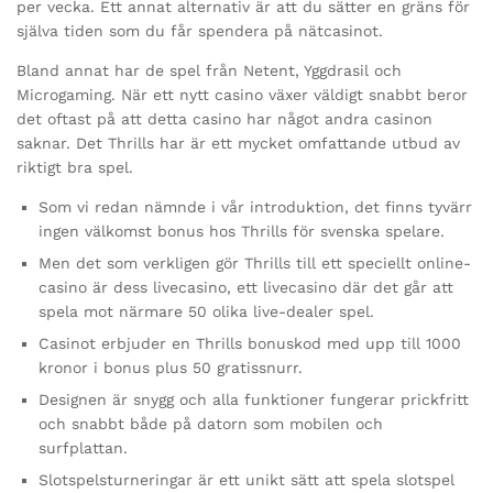
per vecka. Ett annat alternativ är att du sätter en gräns för
själva tiden som du får spendera på nätcasinot.
Bland annat har de spel från Netent, Yggdrasil och
Microgaming. När ett nytt casino växer väldigt snabbt beror
det oftast på att detta casino har något andra casinon
saknar. Det Thrills har är ett mycket omfattande utbud av
riktigt bra spel.
Som vi redan nämnde i vår introduktion, det finns tyvärr
ingen välkomst bonus hos Thrills för svenska spelare.
Men det som verkligen gör Thrills till ett speciellt online-
casino är dess livecasino, ett livecasino där det går att
spela mot närmare 50 olika live-dealer spel.
Casinot erbjuder en Thrills bonuskod med upp till 1000
kronor i bonus plus 50 gratissnurr.
Designen är snygg och alla funktioner fungerar prickfritt
och snabbt både på datorn som mobilen och
surfplattan.
Slotspelsturneringar är ett unikt sätt att spela slotspel