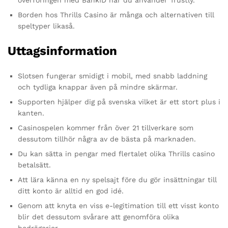
Borden hos Thrills Casino är många och alternativen till
speltyper likaså.
Uttagsinformation
Slotsen fungerar smidigt i mobil, med snabb laddning
och tydliga knappar även på mindre skärmar.
Supporten hjälper dig på svenska vilket är ett stort plus i
kanten.
Casinospelen kommer från över 21 tillverkare som
dessutom tillhör några av de bästa på marknaden.
Du kan sätta in pengar med flertalet olika Thrills casino
betalsätt.
Att lära känna en ny spelsajt före du gör insättningar till
ditt konto är alltid en god idé.
Genom att knyta en viss e-legitimation till ett visst konto
blir det dessutom svårare att genomföra olika
bedrägerier.