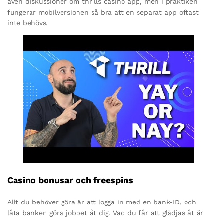
även diskussioner om thrills casino app, men i praktiken
fungerar mobilversionen så bra att en separat app oftast
inte behövs.
Casino bonusar och freespins
Allt du behöver göra är att logga in med en bank-ID, och
låta banken göra jobbet åt dig. Vad du får att glädjas åt är