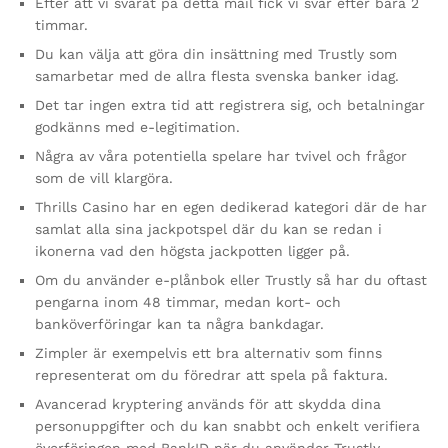
Efter att vi svarat på detta mail fick vi svar efter bara 2
timmar.
Du kan välja att göra din insättning med Trustly som
samarbetar med de allra flesta svenska banker idag.
Det tar ingen extra tid att registrera sig, och betalningar
godkänns med e-legitimation.
Några av våra potentiella spelare har tvivel och frågor
som de vill klargöra.
Thrills Casino har en egen dedikerad kategori där de har
samlat alla sina jackpotspel där du kan se redan i
ikonerna vad den högsta jackpotten ligger på.
Om du använder e-plånbok eller Trustly så har du oftast
pengarna inom 48 timmar, medan kort- och
banköverföringar kan ta några bankdagar.
Zimpler är exempelvis ett bra alternativ som finns
representerat om du föredrar att spela på faktura.
Avancerad kryptering används för att skydda dina
personuppgifter och du kan snabbt och enkelt verifiera
överföringen med BankID när du använder Trustly.