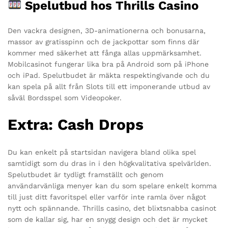
Spelutbud hos Thrills Casino
Den vackra designen, 3D-animationerna och bonusarna,
massor av gratisspinn och de jackpottar som finns där
kommer med säkerhet att fånga allas uppmärksamhet.
Mobilcasinot fungerar lika bra på Android som på iPhone
och iPad. Spelutbudet är mäkta respektingivande och du
kan spela på allt från Slots till ett imponerande utbud av
såväl Bordsspel som Videopoker.
Extra: Cash Drops
Du kan enkelt på startsidan navigera bland olika spel
samtidigt som du dras in i den högkvalitativa spelvärlden.
Spelutbudet är tydligt framställt och genom
användarvänliga menyer kan du som spelare enkelt komma
till just ditt favoritspel eller varför inte ramla över något
nytt och spännande. Thrills casino, det blixtsnabba casinot
som de kallar sig, har en snygg design och det är mycket