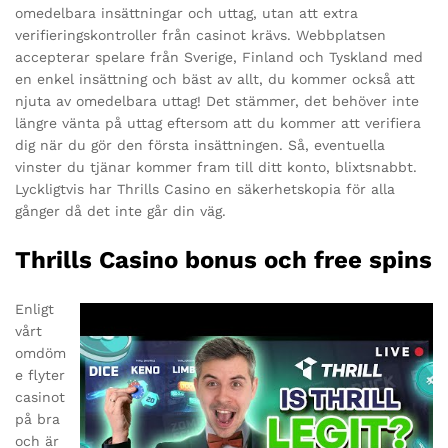
omedelbara insättningar och uttag, utan att extra
verifieringskontroller från casinot krävs. Webbplatsen
accepterar spelare från Sverige, Finland och Tyskland med
en enkel insättning och bäst av allt, du kommer också att
njuta av omedelbara uttag! Det stämmer, det behöver inte
längre vänta på uttag eftersom att du kommer att verifiera
dig när du gör den första insättningen. Så, eventuella
vinster du tjänar kommer fram till ditt konto, blixtsnabbt.
Lyckligtvis har Thrills Casino en säkerhetskopia för alla
gånger då det inte går din väg.
Thrills Casino bonus och free spins
Enligt
vårt
omdöm
e flyter
casinot
på bra
och är