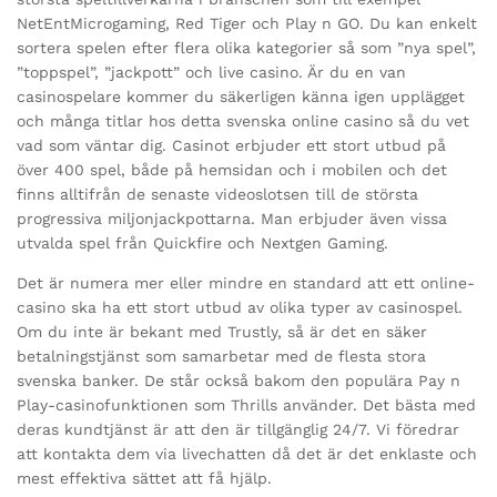
NetEntMicrogaming, Red Tiger och Play n GO. Du kan enkelt
sortera spelen efter flera olika kategorier så som ”nya spel”,
”toppspel”, ”jackpott” och live casino. Är du en van
casinospelare kommer du säkerligen känna igen upplägget
och många titlar hos detta svenska online casino så du vet
vad som väntar dig. Casinot erbjuder ett stort utbud på
över 400 spel, både på hemsidan och i mobilen och det
finns alltifrån de senaste videoslotsen till de största
progressiva miljonjackpottarna. Man erbjuder även vissa
utvalda spel från Quickfire och Nextgen Gaming.
Det är numera mer eller mindre en standard att ett online-
casino ska ha ett stort utbud av olika typer av casinospel.
Om du inte är bekant med Trustly, så är det en säker
betalningstjänst som samarbetar med de flesta stora
svenska banker. De står också bakom den populära Pay n
Play-casinofunktionen som Thrills använder. Det bästa med
deras kundtjänst är att den är tillgänglig 24/7. Vi föredrar
att kontakta dem via livechatten då det är det enklaste och
mest effektiva sättet att få hjälp.