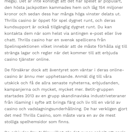
mega). Det är inte konstigt att det här spelet är populärt,
den hösta jackpotten kammades hem och låg 154 miljoner
kronor och sedan dess har många höga vinster delats ut.
Thrills casino är öppet för spel dygnet runt, och deras
kundsupport är också tillgänglig dygnet runt. Du kan
kontakta dem när som helst via antingen e-post eller live
chatt. Thrills casino har en svensk spellicens från
Spelinspektionen vilket innebär att de måste förhålla sig till
stränga lagar och regler när det kommer till att erbjuda
casino tjänster online.
De försäkrar dock att äventyret som väntar i deras online-
casino är ännu mer upphetsande. Anmäl dig till våra
utskick och få de allra senaste nyheterna, erbjudanden,
kampanjerna och mycket, mycket mer. Betit-gruppen
startades 2013 av en grupp skandinaviska industriveteraner
från iGaming i syfte att bringa färg och liv till en värld av
casino och vadslagningsunderhållning. De har verkligen gjort
det med Thrills Casino, som måste vara en av de mest
stolliga spelhemsidor som finns.